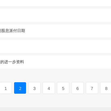
期股息派付日期
息的进一步资料
1
2
3
4
5
6
7
8