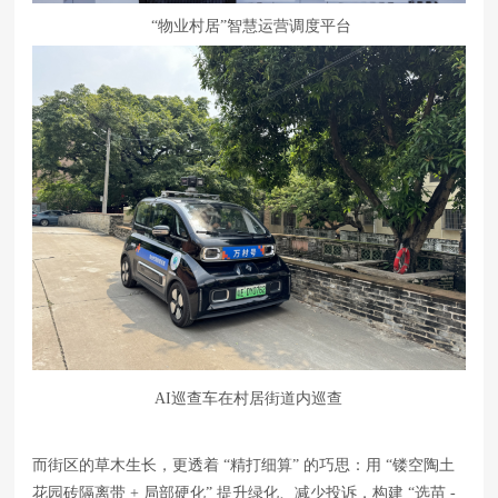
“物业村居”智慧运营调度平台
AI巡查车在村居街道内巡查
而街区的草木生长，更透着 “精打细算” 的巧思：用 “镂空陶土
花园砖隔离带 + 局部硬化” 提升绿化、减少投诉，构建 “选苗 -