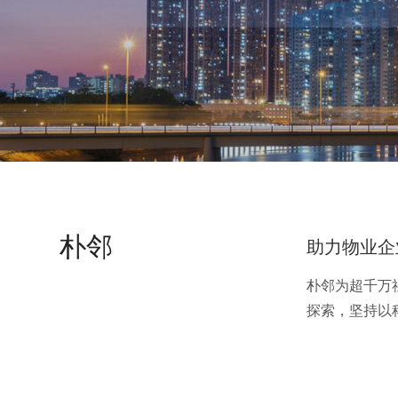
朴邻
助力物业企
朴邻为超千万
探索，坚持以