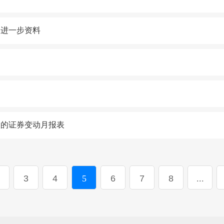
的进一步资料
人的证券变动月报表
3
4
5
6
7
8
...