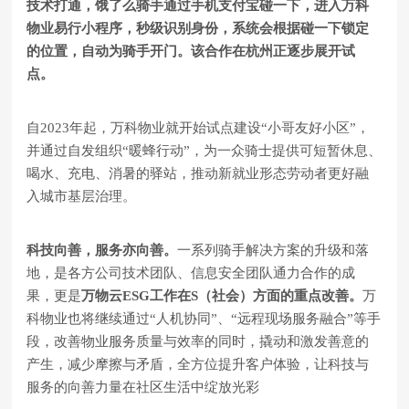
技术打通，饿了么骑手通过手机支付宝碰一下，进入万科
物业易行小程序，秒级识别身份，系统会根据碰一下锁定
的位置，自动为骑手开门。该合作在杭州正逐步展开试
点。
自2023年起，万科物业就开始试点建设“小哥友好小区”，
并通过自发组织“暖蜂行动”，为一众骑士提供可短暂休息、
喝水、充电、消暑的驿站，推动新就业形态劳动者更好融
入城市基层治理。
科技向善，服务亦向善。
一系列骑手解决方案的升级和落
地，是各方公司技术团队、信息安全团队通力合作的成
果，更是
万物云ESG工作在S（社会）方面的重点改善。
万
科物业也将继续通过“人机协同”、“远程现场服务融合”等手
段，改善物业服务质量与效率的同时，撬动和激发善意的
产生，减少摩擦与矛盾，全方位提升客户体验，让科技与
服务的向善力量在社区生活中绽放光彩