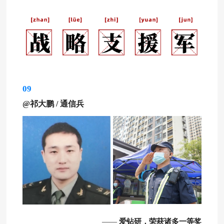
09
@祁大鹏
/
通信兵
爱钻研，荣获诸多一等奖
——