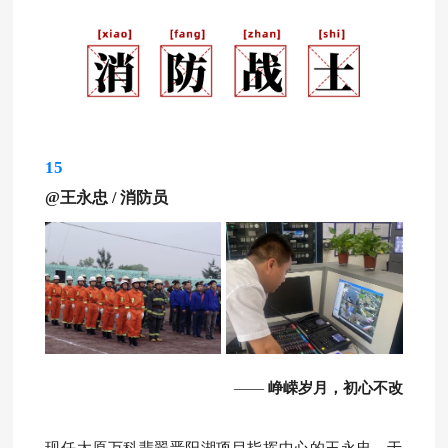
15
@王永忠
/
消防员
峥嵘岁月，初心不改
——