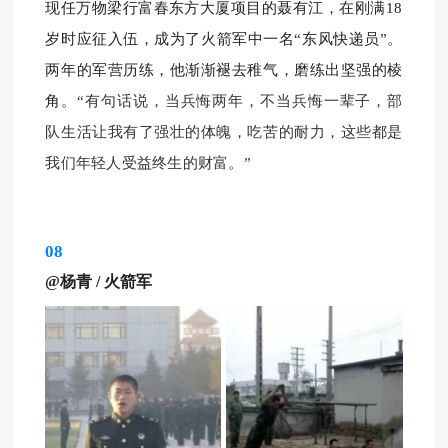
现任万物梁行富春东方大厦项目的聂有江，
在刚满18
岁时应征入伍，成为了火箭军中一名“东风快递员”。
两年的军营历练，他渐渐褪去稚气，磨练出坚强的棱
角。
“有句话说，当兵悔两年，不当兵悔一辈子，部
队生活让我有了强壮的体魄，吃苦的耐力，这些都是
我们年轻人受益终生的财富。
”
08
@杨青
/
火箭军