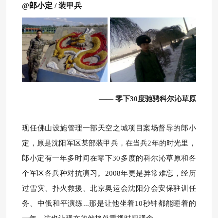
@
郎小定
/ 装甲兵
——
零下30度驰骋科尔沁草原
现任佛山设施管理一部天空之城项目案场督导的郎小
定，原
是沈阳军区某部装甲兵，
在当兵2年的时光里，
郎小定
有一年多时间在零下30多度的科尔沁草原和各
个军区各兵种对抗演习。
2008年更是异常难忘，经历
过雪灾、
扑火救援、北京奥运会沈阳分会安保驻训任
务、中俄和平演练...
那是让他坐着10秒钟都能睡着的