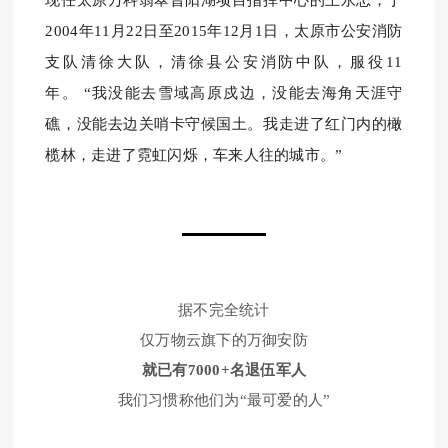
现任太原万科翡翠晋阳湖项目指挥中心的王永忠，
于
2004年11月22日至2015年12月1日，太原市公安消防
支队清徐大队，清徐县公安消防中队，服役11
年。
“我没能去雪域高原戍边，没能去海角天涯守
礁，没能去边关哨卡守候国土。
我走进了红门内的橄
榄林，走进了霓虹闪烁，车来人往的城市。
”
据不完全统计
仅万物云旗下的万御安防
就已有7000+名退伍军人
我们习惯称他们
为“最可爱的人”