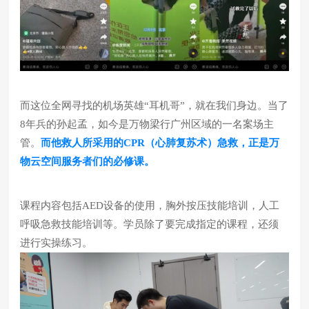
而这位全网寻找的机场英雄“耳机哥”，就在我们身边。当了
8年兵的孙起孟，如今是万物梁行广州区域的一名案场主
管。
而他救人所采用的CPR（心肺复苏术）急救，正是万
物云空间服务者们的必修课。
课程内容包括AED设备的使用，胸外按压技能培训，人工
呼吸急救技能培训等。
学员除了要完成指定的课程，还须
进行实操练习。