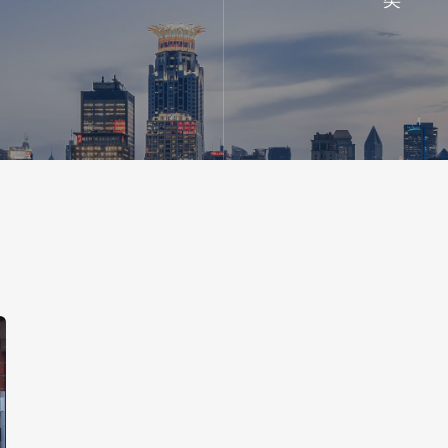
类
减少服务空间内非正常死亡
爱环境：建筑节能减排&
类
CPR 培训认证
务空间的 AED 配置
建筑节能减排
空巢老人关怀
社区垃圾分类
心理健康关怀